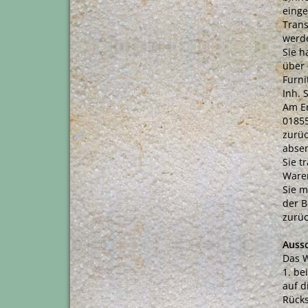
einge
Trans
werde
Sie h
über 
Furni
Inh. 
Am Er
0185
zurüc
abse
Sie t
Waren
Sie m
der B
zurüc
Aussc
Das W
1. be
auf d
Rücks