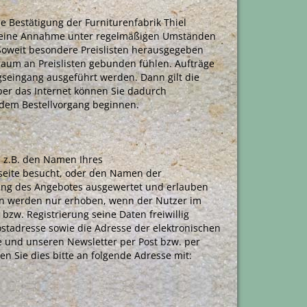
e Bestätigung der Furniturenfabrik Thiel
wie eine Annahme unter regelmäßigen Umständen
 Soweit besondere Preislisten herausgegeben
traum an Preislisten gebunden fühlen. Aufträge
seingang ausgeführt werden. Dann gilt die
ber das Internet können Sie dadurch
 dem Bestellvorgang beginnen.
e z.B. den Namen Ihres
erseite besucht, oder den Namen der
rung des Angebotes ausgewertet und erlauben
en werden nur erhoben, wenn der Nutzer im
zw. Registrierung seine Daten freiwillig
ostadresse sowie die Adresse der elektronischen
te und unseren Newsletter per Post bzw. per
n Sie dies bitte an folgende Adresse mit: