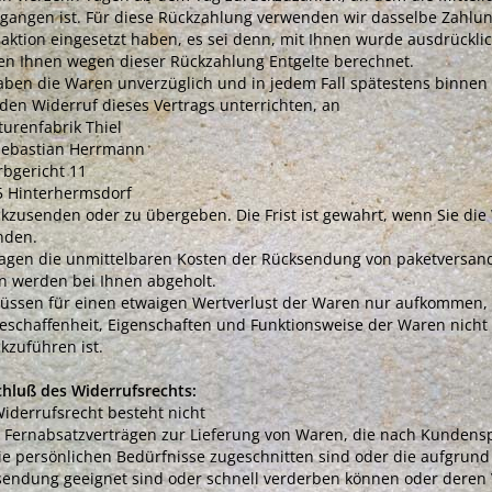
gangen ist. Für diese Rückzahlung verwenden wir dasselbe Zahlung
aktion eingesetzt haben, es sei denn, mit Ihnen wurde ausdrücklic
n Ihnen wegen dieser Rückzahlung Entgelte berechnet.
aben die Waren unverzüglich und in jedem Fall spätestens binnen
den Widerruf dieses Vertrags unterrichten, an
turenfabrik Thiel
Sebastian Herrmann
bgericht 11
5 Hinterhermsdorf
kzusenden oder zu übergeben. Die Frist ist gewahrt, wenn Sie die 
nden.
ragen die unmittelbaren Kosten der Rücksendung von paketversan
 werden bei Ihnen abgeholt.
üssen für einen etwaigen Wertverlust der Waren nur aufkommen, 
eschaffenheit, Eigenschaften und Funktionsweise der Waren nich
kzuführen ist.
hluß des Widerrufsrechts:
iderrufsrecht besteht nicht
i Fernabsatzverträgen zur Lieferung von Waren, die nach Kundensp
ie persönlichen Bedürfnisse zugeschnitten sind oder die aufgrund 
endung geeignet sind oder schnell verderben können oder deren 