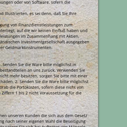
nungen oder von Software, sofern die
 Illustrierten, es sei denn, daß Sie Ihre
ingung von Finanzdienstleistungen zum
rliegt, auf die wir keinen Einfluß haben und
stleistungen im Zusammenhang mit Aktien,
usländischen Investmentgesellschaft ausgegeben
der Geldmarktinstrumenten.
 Senden Sie die Ware bitte möglichst in
bestandteilen an uns zurück. Verwenden Sie
cht mehr besitzen, sorgen Sie bitte mit einer
häden. 2. Senden Sie die Ware bitte möglichst
orab die Portokosten, sofern diese nicht von
 Ziffern 1 bis 2 nicht Voraussetzung für die
stehen unseren Kunden die sich aus dem Gesetz
ung nach seiner eigenen Wahl die Beseitigung
te setzen Sie sich bei Auftreten von Mängeln