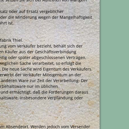
atz oder auf Ersatz vergeblicher
t oder die Minderung wegen der Mangelhaftigkeit
rt ist.
abrik Thiel.
ng vom Verkäufer bezieht, behält sich der
den Käufer aus der Geschäftsverbindung
eitig oder später abgeschlossenen Verträgen,
glichen Sache verarbeitet, so erfolgt die
t. Die neue Sache wird Eigentum des Verkäufers.
rwirbt der Verkäufer Miteigentum an der
anderen Ware zur Zeit der Verarbeitung. Der
rbehaltsware nur im üblichen
und ermächtigt, daß die Forderungen daraus
haltsware, insbesondere Verpfändung oder
 am Absendeort. Werden jedoch vom Versender