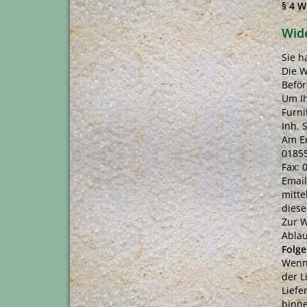
§ 4 W
Wid
Sie h
Die W
Beför
Um Ih
Furni
Inh. 
Am Er
0185
Fax: 
Email
mitte
diese
Zur W
Ablau
Folge
Wenn 
der L
Liefe
binne