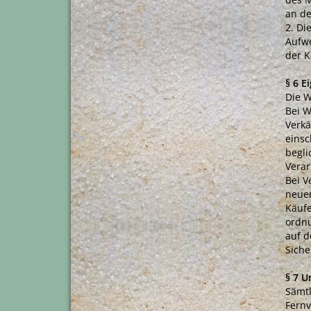
an de
2. Di
Aufwe
der K
§ 6 E
Die W
Bei W
Verkä
einsc
begli
Verar
Bei V
neuen
Käufe
ordn
auf d
Siche
§ 7 U
Sämtl
Fernv