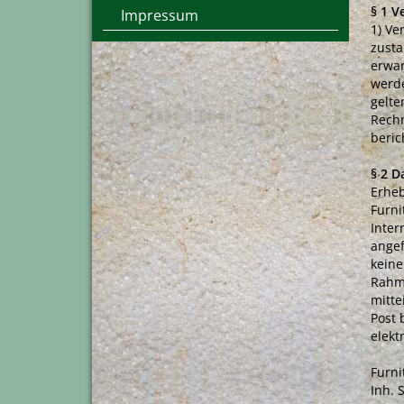
§ 1 V
Impressum
1) Ve
zusta
erwar
werde
gelte
Rechn
beric
§ 2 
Erheb
Furni
Inter
angef
keine
Rahme
mitte
Post 
elekt
Furni
Inh. 