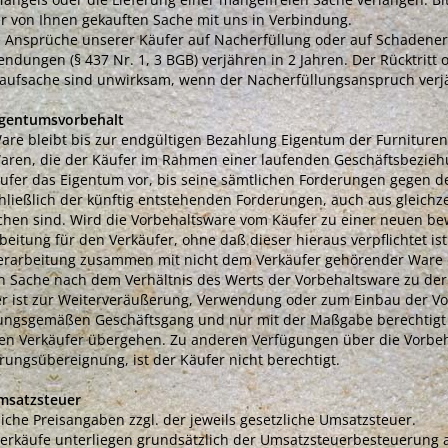
r von Ihnen gekauften Sache mit uns in Verbindung.
e Ansprüche unserer Käufer auf Nacherfüllung oder auf Schadeners
ndungen (§ 437 Nr. 1, 3 BGB) verjähren in 2 Jahren. Der Rücktrit
aufsache sind unwirksam, wenn der Nacherfüllungsanspruch verjäh
igentumsvorbehalt
are bleibt bis zur endgültigen Bezahlung Eigentum der Furniturenf
aren, die der Käufer im Rahmen einer laufenden Geschäftsbeziehu
ufer das Eigentum vor, bis seine sämtlichen Forderungen gegen 
hließlich der künftig entstehenden Forderungen, auch aus gleichz
chen sind. Wird die Vorbehaltsware vom Käufer zu einer neuen bewe
beitung für den Verkäufer, ohne daß dieser hieraus verpflichtet is
erarbeitung zusammen mit nicht dem Verkäufer gehörender Ware e
 Sache nach dem Verhältnis des Werts der Vorbehaltsware zu der 
r ist zur Weiterveräußerung, Verwendung oder zum Einbau der Vo
ungsgemäßen Geschäftsgang und nur mit der Maßgabe berechtigt 
en Verkäufer übergehen. Zu anderen Verfügungen über die Vorbe
rungsübereignung, ist der Käufer nicht berechtigt.
msatzsteuer
iche Preisangaben zzgl. der jeweils gesetzliche Umsatzsteuer.
erkäufe unterliegen grundsätzlich der Umsatzsteuerbesteuerung