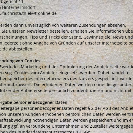
bgericht 11
5 Hinterhermsdorf
. fa.christa.thiel@t-online.de
werden dann unverzüglich von weiteren Zusendungen absehen.
Sie unseren Newsletter bestellen, erhalten Sie Informationen üb
scheinungen, Tips und Tricks der Szene, Gewinnspiele, News und
n jederzeit ohne Angabe von Gründen auf unserer Internetseite ode
e.de abbestellen.
endung von Cookies:
weck des Marketing und der Optimierung der Anbieterseite werd
n sog. Cookies vom Anbieter eingesetzt werden. Dabei handelt es s
henspeicher des Internetbrowsers des Nutzers gespeichert werde
nternetbrowsers. Die erhobenen Daten werden ohne die gesondert
utzer der Anbieterseite persönlich zu identifizieren und nicht 
ergabe personenbezogener Daten:
eitergabe personenbezogener Daten regelt § 2 der AGB des Anbiet
 von unseren Kunden erhobenen persönlichen Daten werden vertrau
äftsabwicklung notwendigen Daten werden gespeichert und im e
llung ggf. an verbundene Unternehmen und Zusteller weitergegeb
aben des Bundesdatenschutzgesetzes (BDSG):