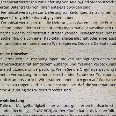
i Fernabsatzverträgen zur Lieferung von Audio- und Videoaufzeich
ferten Datenträger von Ihnen entsiegelt worden sind;
i Fernabsatzverträgen zur Lieferung von Zeitungen, Zeitschriften und
agserklärung telefonisch abgegeben haben;
i Fernabsatzverträgen, die die Lieferung von Waren oder die Erbr
stand haben, deren Preis auf dem Finanzmarkt Schwankungen unte
nnerhalb der Widerrufsfrist auftreten können, insbesondere Dien
lsscheinen, die von einer Kapitalanlagegesellschaft oder einer a
n und anderen handelbaren Wertpapieren, Devisen, Derivaten o
meine Hinweise:
tte vermeiden Sie Beschädigungen und Verunreinigungen der Ware.
nalverpackung mit sämtlichem Zubehör und mit allen Verpackungs
eine schützende Umverpackung. Wenn Sie die Originalverpackung ni
neten Verpackung für einen ausreichenden Schutz vor Transportsc
 unfrei an uns zurück. Wir erstatten Ihnen auch gern auf Wunsch v
 selbst zu tragen sind. 3. Bitte beachten Sie, daß die vorgenannten
ame Ausübung des Widerrufsrechts sind.
ewährleistung
 Falle der Mangelhaftigkeit einer von uns gelieferten Kaufsache 
enden Rechte (vgl. § 437 BGB) zu. Der Käufer kann als Nacherfüll
angels oder die Lieferung einer mangelfreien Sache verlangen. Bit