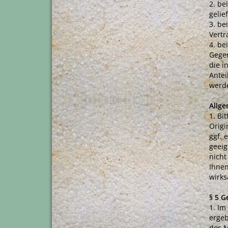
2. be
gelie
3. be
Vertr
4. be
Gegen
die i
Antei
werde
Allge
1. Bi
Origi
ggf. 
geeig
nicht
Ihnen
wirks
§ 5 G
1. Im
ergeb
des M