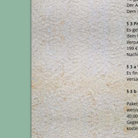
Der A
Dem N
§ 3 P
Es ge
dem V
Verpa
199 €
Nachl
§ 3 a
Es fi
Versa
§ 3 b
Paket
wenn 
40,00
Gegen
koste