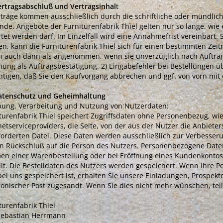
ertragsabschluß und Vertragsinhal
t
rträge kommen ausschließlich durch die schriftliche oder mündlich
nde. Angebote der Furniturenfabrik Thiel gelten nur so lange, 
tet werden darf. Im Einzelfall wird eine Annahmefrist vereinbart.
n, kann die Furniturenfabrik Thiel sich für einen bestimmten Zei
n auch dann als angenommen, wenn sie unverzüglich nach Auftrag
ung als Auftragsbestätigung. 2) Eingabefehler bei Bestellungen ü
htigen, daß Sie den Kaufvorgang abbrechen und ggf. von vorn mit
Datenschutz und Geheimhaltung
ung, Verarbeitung und Nutzung von Nutzerdaten:
turenfabrik Thiel speichert Zugriffsdaten ohne Personenbezug, wi
netserviceproviders, die Seite, von der aus der Nutzer die Anbiet
orderten Datei. Diese Daten werden ausschließlich zur Verbesse
n Rückschluß auf die Person des Nutzers. Personenbezogene Dat
n einer Warenbestellung oder bei Eröffnung eines Kundenkontos b
ilt. Die Bestelldaten des Nutzers werden gespeichert. Wenn Ihre P
bei uns gespeichert ist, erhalten Sie unsere Einladungen, Prospek
ronischer Post zugesandt. Wenn Sie dies nicht mehr wünschen, teile
turenfabrik Thiel
Sebastian Herrmann