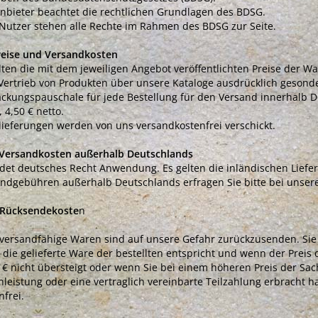
nbieter beachtet die rechtlichen Grundlagen des BDSG.
utzer stehen alle Rechte im Rahmen des BDSG zur Seite.
reise und Versandkosten
lten die mit dem jeweiligen Angebot veröffentlichten Preise der War
ertrieb von Produkten über unsere Kataloge ausdrücklich gesond
ckungspauschale für jede Bestellung für den Versand innerhalb D
, 4,50 € netto.
ieferungen werden von uns versandkostenfrei verschickt.
 Versandkosten außerhalb Deutschlands
ndet deutsches Recht Anwendung. Es gelten die inländischen Lief
ndgebühren außerhalb Deutschlands erfragen Sie bitte bei unsere
 Rücksendekoste
n
versandfähige Waren sind auf unsere Gefahr zurückzusenden. Sie
die gelieferte Ware der bestellten entspricht und wenn der Prei
 € nicht übersteigt oder wenn Sie bei einem höheren Preis der Sa
leistung oder eine vertraglich vereinbarte Teilzahlung erbracht h
nfrei.