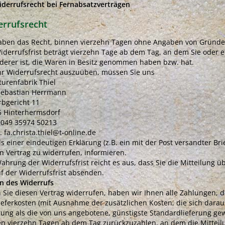
iderrufsrecht bei Fernabsatzverträgen
errufsrecht
aben das Recht, binnen vierzehn Tagen ohne Angaben von Gründen
iderrufsfrist beträgt vierzehn Tage ab dem Tag, an dem Sie oder e
derer ist, die Waren in Besitz genommen haben bzw. hat.
r Widerrufsrecht auszuüben, müssen Sie uns
turenfabrik Thiel
Sebastian Herrmann
bgericht 11
5 Hinterhermsdorf
0049 35974 50213
. fa.christa.thiel@t-online.de
ls einer eindeutigen Erklärung (z.B. ein mit der Post versandter Bri
n Vertrag zu widerrufen, informieren.
ahrung der Widerrufsfrist reicht es aus, dass Sie die Mitteilung 
f der Widerrufsfrist absenden.
n des Widerrufs
Sie diesen Vertrag widerrufen, haben wir Ihnen alle Zahlungen, di
ieferkosten (mit Ausnahme der zusätzlichen Kosten, die sich darau
rung als die von uns angebotene, günstigste Standardlieferung ge
n vierzehn Tagen ab dem Tag zurückzuzahlen, an dem die Mitteilu