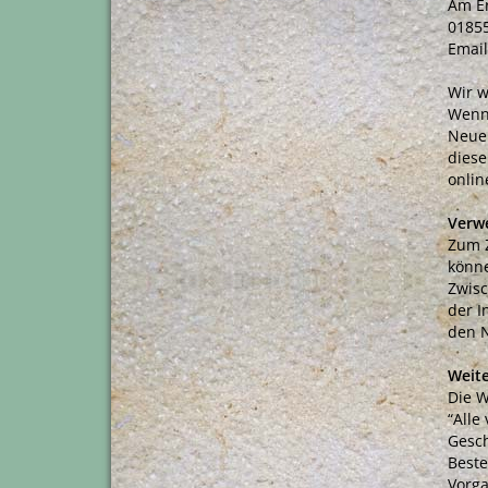
Am Er
0185
Email
Wir 
Wenn 
Neuer
diese
onlin
Verw
Zum Z
könne
Zwisc
der I
den N
Weit
Die W
“Alle
Gesch
Beste
Vorg