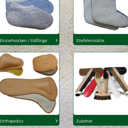
Einziehsocken / Füßlinge
Stiefeleinsätze
Orthopedics
Zubehör